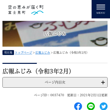
ペ
メニューを飛ばして本文へ
ー
ジ
の
先
頭
広報ふじみ
で
す
。
現在地
トップページ
>
広報ふじみ
>
広報ふじみ（令和3年2月）
本
文
広報ふじみ（令和3年2月）
ページ内目次
ページID：0037470
更新日：2021年2月1日更新