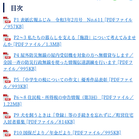
目次
P1 表紙広報ふじみ 令和3年2月号 No.611 [PDFファイル
／957KB]
P2～3 私たちの暮らしを支える「施設」について考えてみませ
んか [PDFファイル／1.3MB]
P4 屋外防災無線の屋内受信機を対象の方へ無償貸与します／
全国一斉の防災行政無線を使った情報伝達訓練を行います [PDFフ
ァイル／995KB]
P5 「中学生の税についての作文」優秀作品表彰 [PDFファイ
ル／993KB]
P6～8 住民税・所得税の申告情報（第3回） [PDFファイル／
1.22MB]
P9 犬を飼うときは「登録」等の手続きを忘れずに／町営住宅
入居者募集 [PDFファイル／814KB]
P10 国保だより／年金だより [PDFファイル／995KB]