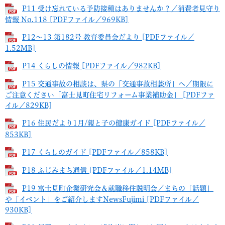
P11 受け忘れている予防接種はありませんか？／消費者見守り
情報 No.118 [PDFファイル／969KB]
P12～13 第182号 教育委員会だより [PDFファイル／
1.52MB]
P14 くらしの情報 [PDFファイル／982KB]
P15 交通事故の相談は、県の「交通事故相談所」へ／期限に
ご注意ください「富士見町住宅リフォーム事業補助金」 [PDFファ
イル／829KB]
P16 住民だより1月/親と子の健康ガイド [PDFファイル／
853KB]
P17 くらしのガイド [PDFファイル／858KB]
P18 ふじみまち通信 [PDFファイル／1.14MB]
P19 富士見町企業研究会＆就職移住説明会／まちの「話題」
や「イベント」をご紹介しますNewsFujimi [PDFファイル／
930KB]