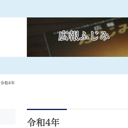
メニューを飛ばして本文へ
広報ふじみ
記事ID検
すべて
ページ
PDF
るさと納税
特別定額給付金
マイナンバー
学習支援
戸籍
請求書
>
令和4年
・町づくり
町政情報
こん
本
文
令和4年