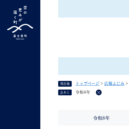
ペ
ー
ジ
の
先
G
キーワード検索
頭
o
で
o
す
よく検索されるキーワード ：
新型コロナ
ふ
g
。
l
e
カ
ス
トップページ
>
広報ふじみ
現在地
タ
くらしの情報
しごと
令和4年
足あと
ム
削
除
検
索
組織で探す
令和8年