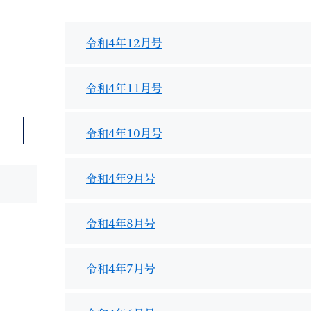
令和4年12月号
令和4年11月号
教育
結婚・離婚
引越し・住まい
就職・
令和4年10月号
令和4年9月号
文字サイズ
標準
拡大
白
黒
青
ページを一時保存す
令和4年8月号
令和4年7月号