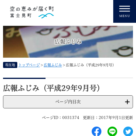
ペ
メニューを飛ばして本文へ
ー
ジ
の
先
頭
広報ふじみ
で
す
。
現在地
トップページ
>
広報ふじみ
>
広報ふじみ（平成29年9月号）
本
文
広報ふじみ（平成29年9月号）
ページ内目次
ページID：0031374
更新日：2017年9月1日更新