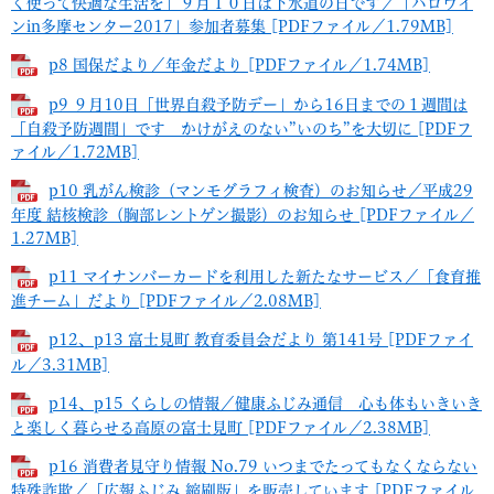
く使って快適な生活を」９月１０日は下水道の日です／「ハロウイ
ンin多摩センター2017」参加者募集 [PDFファイル／1.79MB]
p8 国保だより／年金だより [PDFファイル／1.74MB]
p9 ９月10日「世界自殺予防デー」から16日までの１週間は
「自殺予防週間」です かけがえのない”いのち”を大切に [PDFフ
ァイル／1.72MB]
p10 乳がん検診（マンモグラフィ検査）のお知らせ／平成29
年度 結核検診（胸部レントゲン撮影）のお知らせ [PDFファイル／
1.27MB]
p11 マイナンバーカードを利用した新たなサービス／「食育推
進チーム」だより [PDFファイル／2.08MB]
p12、p13 富士見町 教育委員会だより 第141号 [PDFファイ
ル／3.31MB]
p14、p15 くらしの情報／健康ふじみ通信 心も体もいきいき
と楽しく暮らせる高原の富士見町 [PDFファイル／2.38MB]
p16 消費者見守り情報 No.79 いつまでたってもなくならない
特殊詐欺／「広報ふじみ 縮刷版」を販売しています [PDFファイル