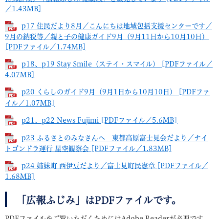
／1.43MB]
p17 住民だより8月／こんにちは地域包括支援センターです／
9月の納税等／親と子の健康ガイド9月（9月11日から10月10日）
[PDFファイル／1.74MB]
p18、p19 Stay Smile（ステイ・スマイル） [PDFファイル／
4.07MB]
p20 くらしのガイド9月（9月1日から10月10日） [PDFファ
イル／1.07MB]
p21、p22 News Fujimi [PDFファイル／5.6MB]
p23 ふるさとのみなさんへ 東都高原富士見会だより／ナイ
トゴンドラ運行 星空観察会 [PDFファイル／1.83MB]
p24 姉妹町 西伊豆だより／富士見町民憲章 [PDFファイル／
1.68MB]
「広報ふじみ」はPDFファイルです。
PDFファイルをご覧いただくためにはAdobe Readerが必要です。