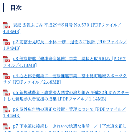
目次
表紙 広報ふじみ 平成29年9月号 No.570 [PDFファイル／
4.33MB]
p2 前富士見町長 小林 一彦 退任のご挨拶 [PDFファイル／
1.94MB]
p3 健康増進（健康寿命延伸）事業 現状と取り組み [PDFフ
ァイル／4.13MB]
p4 心と体を健康に 健康推進事業 富士見町地域スポーツク
ラブ [PDFファイル／2.68MB]
p5 新規就農者・農業法人誘致の取り組み 平成22年からスター
トした新規参入者支援の成果 [PDFファイル／1.14MB]
p6 屋外広告物の適正な設置・管理について [PDFファイル／
1.44MB]
p7 下水道に接続し「きれいで快適な生活」／「下水道を正し