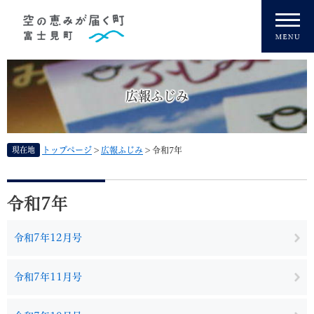
ペ
メニューを飛ばして本文へ
ー
ジ
の
先
頭
広報ふじみ
で
す
。
現在地
トップページ
>
広報ふじみ
>
令和7年
本
文
令和7年
令和7年12月号
令和7年11月号