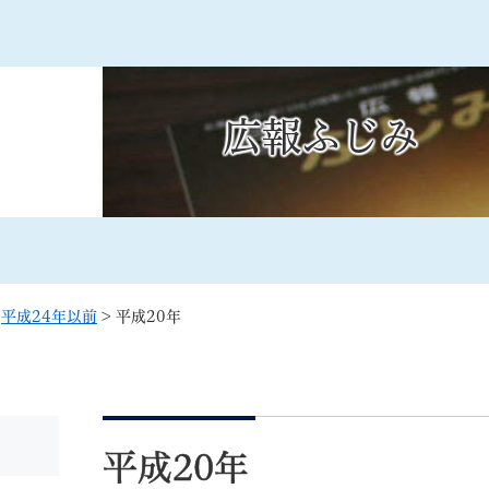
メニューを飛ばして本文へ
広報ふじみ
記事ID検
すべて
ページ
PDF
るさと納税
特別定額給付金
マイナンバー
学習支援
戸籍
請求書
>
平成24年以前
>
平成20年
・町づくり
町政情報
こん
本
文
平成20年