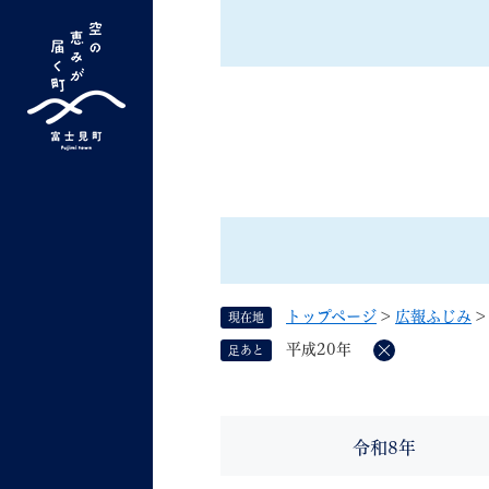
ペ
ー
ジ
の
先
G
キーワード検索
頭
o
で
o
す
よく検索されるキーワード ：
新型コロナ
ふ
g
。
l
e
カ
ス
トップページ
>
広報ふじみ
現在地
タ
くらしの情報
しごと
平成20年
足あと
ム
削
除
検
索
組織で探す
令和8年