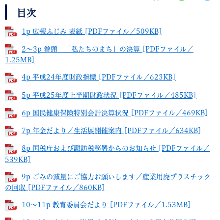
目次
1p 広報ふじみ 表紙 [PDFファイル／509KB]
2～3p 巻頭 「私たちのまち」の決算 [PDFファイル／
1.25MB]
4p 平成24年度財政指標 [PDFファイル／623KB]
5p 平成25年度上半期財政状況 [PDFファイル／485KB]
6p 国民健康保険特別会計決算状況 [PDFファイル／469KB]
7p 年金だより／生活展開催案内 [PDFファイル／634KB]
8p 国税庁および諏訪税務署からのお知らせ [PDFファイル／
539KB]
9p ごみの減量にご協力お願いします／産業用廃プラスチック
の回収 [PDFファイル／860KB]
10～11p 教育委員会だより [PDFファイル／1.53MB]