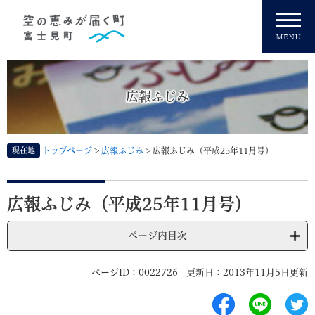
ペ
メニューを飛ばして本文へ
ー
ジ
の
先
頭
広報ふじみ
で
す
。
現在地
トップページ
>
広報ふじみ
>
広報ふじみ（平成25年11月号）
本
文
広報ふじみ（平成25年11月号）
ページ内目次
ページID：0022726
更新日：2013年11月5日更新