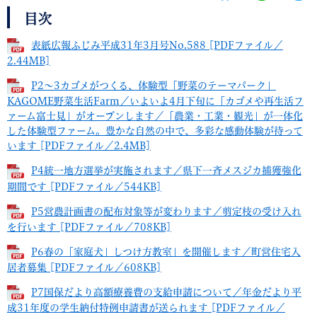
目次
表紙広報ふじみ平成31年3月号No.588 [PDFファイル／
2.44MB]
P2～3カゴメがつくる、体験型「野菜のテーマパーク」
KAGOME野菜生活Farm／いよいよ4月下旬に「カゴメや再生活フ
ァーム富士見」がオープンします／「農業・工業・観光」が一体化
した体験型ファーム。豊かな自然の中で、多彩な感動体験が待って
います [PDFファイル／2.4MB]
P4統一地方選挙が実施されます／県下一斉メスジカ捕獲強化
期間です [PDFファイル／544KB]
P5営農計画書の配布対象等が変わります／剪定枝の受け入れ
を行います [PDFファイル／708KB]
P6春の「家庭犬」しつけ方教室」を開催します／町営住宅入
居者募集 [PDFファイル／608KB]
P7国保だより高額療養費の支給申請について／年金だより平
成31年度の学生納付特例申請書が送られます [PDFファイル／