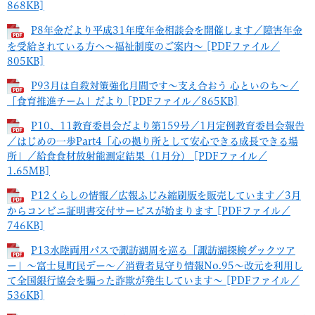
868KB]
P8年金だより平成31年度年金相談会を開催します／障害年金
を受給されている方へ～福祉制度のご案内～ [PDFファイル／
805KB]
P93月は自殺対策強化月間です～支え合おう 心といのち～／
「食育推進チーム」だより [PDFファイル／865KB]
P10、11教育委員会だより第159号／1月定例教育委員会報告
／はじめの一歩Part4「心の拠り所として安心できる成長できる場
所」／給食食材放射能測定結果（1月分） [PDFファイル／
1.65MB]
P12くらしの情報／広報ふじみ縮刷版を販売しています／3月
からコンビニ証明書交付サービスが始まります [PDFファイル／
746KB]
P13水陸両用バスで諏訪湖周を巡る「諏訪湖探検ダックツア
ー」～富士見町民デー～／消費者見守り情報No.95～改元を利用し
て全国銀行協会を騙った詐欺が発生しています～ [PDFファイル／
536KB]