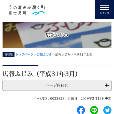
ペ
メニューを飛ばして本文へ
ー
ジ
の
先
頭
広報ふじみ
で
す
。
現在地
トップページ
>
広報ふじみ
>
広報ふじみ（平成31年3月）
本
文
広報ふじみ（平成31年3月）
ページ内目次
ページID：0033823
更新日：2019年3月13日更新