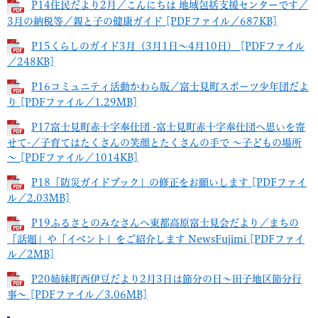
P14住民だより2月／こんにちは 地域包括支援センターです／
3月の納税等／親と子の健康ガイド [PDFファイル／687KB]
P15くらしのガイド3月（3月1日～4月10日） [PDFファイル
／248KB]
P16コミュニティ活動かわら版／富士見町スポーツ少年団だよ
り [PDFファイル／1.29MB]
P17富士見町赤十字奉仕団 -富士見町赤十字奉仕団へ思いを寄
せて-／子育てはたくさんの笑顔とたくさんの手で ～子どもの場所
～ [PDFファイル／1014KB]
P18「防災ガイドブック」の修正をお願いします [PDFファイ
ル／2.03MB]
P19ふるさとのみなさんへ東都高原富士見会だより／まちの
「話題」や「イベント」をご紹介します NewsFujimi [PDFファイ
ル／2MB]
P20姉妹町西伊豆だより2月3日は節分の日～田子地区節分行
事～ [PDFファイル／3.06MB]