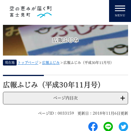
ペ
メニューを飛ばして本文へ
ー
ジ
の
先
頭
広報ふじみ
で
す
。
現在地
トップページ
>
広報ふじみ
>
広報ふじみ（平成30年11月号）
本
文
広報ふじみ（平成30年11月号）
ページ内目次
ページID：0033159
更新日：2018年11月6日更新