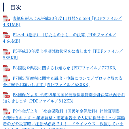
目次
表紙広報ふじみ平成30年度11月号No.584 [PDFファイル／
4.31MB]
P2～4（巻頭）「私たちのまち」の決算 [PDFファイル／
4.66MB]
P5平成30年度上半期財政状況を公表します [PDFファイル／
585KB]
P6国税や県税に関するお知らせ [PDFファイル／773KB]
P7固定資産税に関する届出・申請について／ブロック塀の安
全点検をお願いします [PDFファイル／680KB]
P8国保だより 平成29年度国民健康保険特別会計決算状況をお
知らせします [PDFファイル／812KB]
P9年金だより 「社会保険料（国民年金保険料）控除証明書」
が発行されます ～年末調整・確定申告まで大切に保管を！～／高齢
者の方や災害時に注意が必要です！「ドライマウス」放置していま