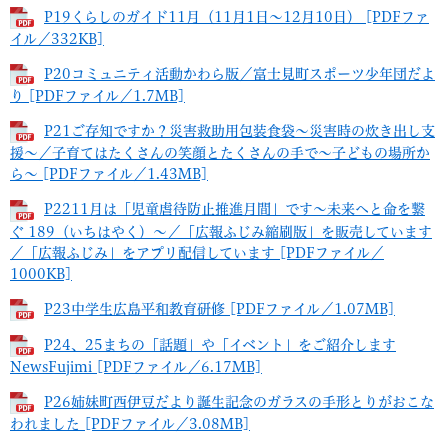
P19くらしのガイド11月（11月1日～12月10日） [PDFファ
イル／332KB]
P20コミュニティ活動かわら版／富士見町スポーツ少年団だよ
り [PDFファイル／1.7MB]
P21ご存知ですか？災害救助用包装食袋～災害時の炊き出し支
援～／子育てはたくさんの笑顔とたくさんの手で～子どもの場所か
ら～ [PDFファイル／1.43MB]
P2211月は「児童虐待防止推進月間」です～未来へと命を繋
ぐ 189（いちはやく）～／「広報ふじみ縮刷版」を販売しています
／「広報ふじみ」をアプリ配信しています [PDFファイル／
1000KB]
P23中学生広島平和教育研修 [PDFファイル／1.07MB]
P24、25まちの「話題」や「イベント」をご紹介します
NewsFujimi [PDFファイル／6.17MB]
P26姉妹町西伊豆だより誕生記念のガラスの手形とりがおこな
われました [PDFファイル／3.08MB]