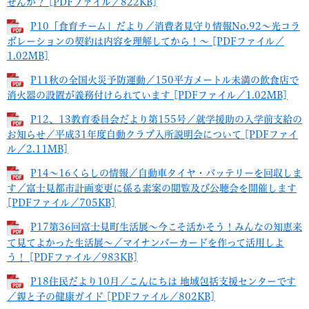
せんか？ [PDFファイル／822KB]
P10「食育チーム」だより／消費者見守り情報No.92～光コラ
ボレーションの契約は内容を理解してから！～ [PDFファイル／
1.02MB]
P11秋の全国火災予防運動／150平方メートル未満の飲食店で
消火器の設置が義務付けられています [PDFファイル／1.02MB]
P12、13教育委員会だより第155号／就学援助の入学前支給の
お知らせ／平成31年度自動クラブ入所説明会について [PDFファイ
ル／2.11MB]
P14～16くらしの情報／自動車タイヤ・バッテリーを回収しま
す／富士見都市計画変更に係る素案の閲覧及び公聴会を開催します
[PDFファイル／705KB]
P17第36回富士見町生活展～今こそ活かそう！みんなの知恵来
て見てよかった生活展～／マイナンバーカードを作って活用しよ
う！ [PDFファイル／983KB]
P18住民だより10月／こんにちは 地域包括支援センターです
／親と子の健康ガイド [PDFファイル／802KB]