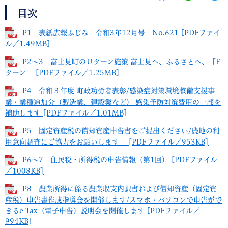
目次
P1 表紙広報ふじみ 令和3年12月号 No.621 [PDFファイ
ル／1.49MB]
P2～3 富士見町のＵターン施策 富士見へ、ふるさとへ、「F
ターン」 [PDFファイル／1.25MB]
P4 令和３年度 町政功労者表彰/感染症対策環境整備支援事
業・業種追加分（製造業、建設業など） 感染予防対策費用の一部を
補助します [PDFファイル／1.01MB]
P5 固定資産税の償却資産申告書をご提出ください/農地の利
用意向調査にご協力をお願いします [PDFファイル／953KB]
P6～7 住民税・所得税の申告情報（第1回） [PDFファイル
／1008KB]
P8 農業所得に係る農業収支内訳書および償却資産（固定資
産税）申告書作成指導会を開催します/スマホ・パソコンで申告がで
きるe-Tax（電子申告）説明会を開催します [PDFファイル／
994KB]