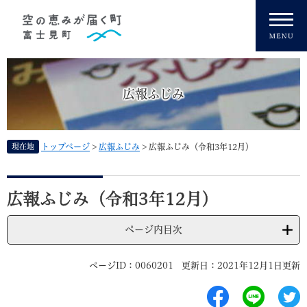
ペ
メニューを飛ばして本文へ
ー
ジ
の
先
頭
広報ふじみ
で
す
。
現在地
トップページ
>
広報ふじみ
>
広報ふじみ（令和3年12月）
本
文
広報ふじみ（令和3年12月）
ページ内目次
ページID：0060201
更新日：2021年12月1日更新