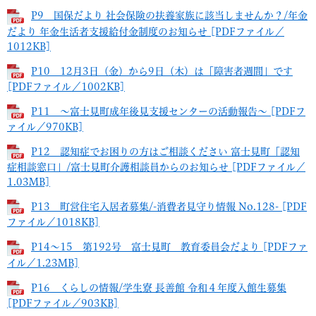
P9 国保だより 社会保険の扶養家族に該当しませんか？/年金
だより 年金生活者支援給付金制度のお知らせ [PDFファイル／
1012KB]
P10 12月3日（金）から9日（木）は「障害者週間」です
[PDFファイル／1002KB]
P11 ～富士見町成年後見支援センターの活動報告～ [PDFフ
ァイル／970KB]
P12 認知症でお困りの方はご相談ください 富士見町「認知
症相談窓口」/富士見町介護相談員からのお知らせ [PDFファイル／
1.03MB]
P13 町営住宅入居者募集/-消費者見守り情報 No.128- [PDF
ファイル／1018KB]
P14～15 第192号 富士見町 教育委員会だより [PDFファ
イル／1.23MB]
P16 くらしの情報/学生寮 長善館 令和４年度入館生募集
[PDFファイル／903KB]