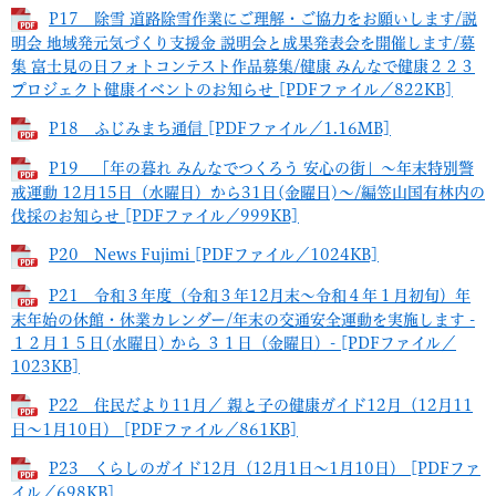
P17 除雪 道路除雪作業にご理解・ご協力をお願いします/説
明会 地域発元気づくり支援金 説明会と成果発表会を開催します/募
集 富士見の日フォトコンテスト作品募集/健康 みんなで健康２２３
プロジェクト健康イベントのお知らせ [PDFファイル／822KB]
P18 ふじみまち通信 [PDFファイル／1.16MB]
P19 「年の暮れ みんなでつくろう 安心の街」～年末特別警
戒運動 12月15日（水曜日）から31日(金曜日)～/編笠山国有林内の
伐採のお知らせ [PDFファイル／999KB]
P20 News Fujimi [PDFファイル／1024KB]
P21 令和３年度（令和３年12月末～令和４年１月初旬）年
末年始の休館・休業カレンダー/年末の交通安全運動を実施します -
１２月１５日(水曜日) から ３１日（金曜日）- [PDFファイル／
1023KB]
P22 住民だより11月／ 親と子の健康ガイド12月（12月11
日～1月10日） [PDFファイル／861KB]
P23 くらしのガイド12月（12月1日～1月10日） [PDFファ
イル／698KB]