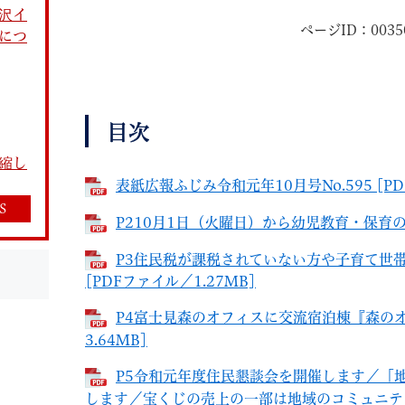
沢イ
ページID：0035
につ
目次
教育
結婚・離婚
引越し・住まい
就職・
縮し
表紙広報ふじみ令和元年10月号No.595 [PD
S
P210月1日（火曜日）から幼児教育・保育の無
P3住民税が課税されていない方や子育て世
文字サイズ
標準
拡大
白
黒
青
ページを一時保存す
[PDFファイル／1.27MB]
P4富士見森のオフィスに交流宿泊棟『森のオフ
3.64MB]
P5令和元年度住民懇談会を開催します／「
します／宝くじの売上の一部は地域のコミュニティ活