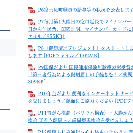
P6富士見町職員の給与等の状況を公表します [
P7毎月第1火曜日の窓口延長でマイナンバー
日から住民票、印鑑証明、マイナンバーカードに旧
ァイル／955KB]
P8「健康増進プロジェクト」をスタートし
します [PDFファイル／1.02MB]
P9国保だより 国民健康保険無診療表彰受
「第三者行為による傷病届」の手続きを！／後期高
809KB]
P10年金だより 便利なインターネットサ
を受けましょう／献血にご協力ください [PDFファ
P11胃がん検診（バリウム検査）・大腸が
検診 守ろう健康～／歯周疾患検診を受けましょう [
P12健康ふじみ通信～心も体もいきいきと