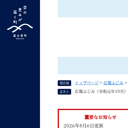
ペ
ー
ジ
の
先
G
キーワード検索
頭
o
で
o
す
よく検索されるキーワード ：
新型コロナ
ふ
g
。
l
e
カ
ス
トップページ
>
広報ふじみ
現在地
タ
くらしの情報
しごと
広報ふじみ（令和元年10月）
足あと
ム
検
索
組織で探す
重要なお知らせ
2026年8月6日更新