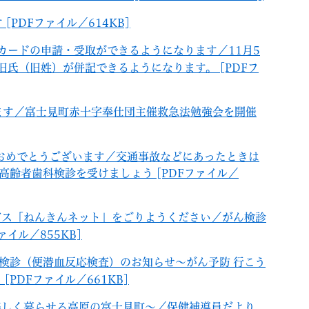
PDFファイル／614KB]
カードの申請・受取ができるようになります／11月5
氏（旧姓）が併記できるようになります。 [PDFフ
ます／富士見町赤十字奉仕団主催救急法勉強会を開催
賞おめでとうございます／交通事故などにあったときは
齢者歯科検診を受けましょう [PDFファイル／
ービス「ねんきんネット」をごりようください／がん検診
イル／855KB]
ん検診（便潜血反応検査）のお知らせ～がん予防 行こう
PDFファイル／661KB]
 楽しく暮らせる高原の富士見町～／保健補導員だより