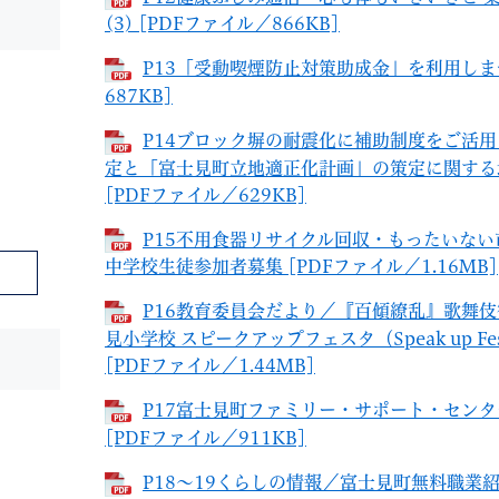
(3) [PDFファイル／866KB]
P13「受動喫煙防止対策助成金」を利用しま
687KB]
P14ブロック塀の耐震化に補助制度をご活
定と「富士見町立地適正化計画」の策定に関する
[PDFファイル／629KB]
P15不用食器リサイクル回収・もったいな
中学校生徒参加者募集 [PDFファイル／1.16MB]
P16教育委員会だより／『百傾繚乱』歌舞伎
見小学校 スピークアップフェスタ（Speak up
[PDFファイル／1.44MB]
P17富士見町ファミリー・サポート・セン
[PDFファイル／911KB]
P18～19くらしの情報／富士見町無料職