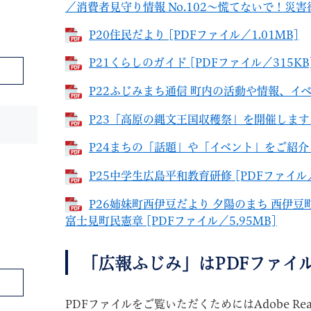
／消費者見守り情報 No.102～慌てないで！災害後
P20住民だより [PDFファイル／1.01MB]
P21くらしのガイド [PDFファイル／315KB
P22ふじみまち通信 町内の活動や情報、イベン
P23「高原の縄文王国収穫祭」を開催します [
P24まちの「話題」や「イベント」をご紹介します 
P25中学生広島平和教育研修 [PDFファイル／
P26姉妹町西伊豆だより 夕陽のまち 西伊
富士見町民憲章 [PDFファイル／5.95MB]
「広報ふじみ」はPDFファイ
PDFファイルをご覧いただくためにはAdobe Re