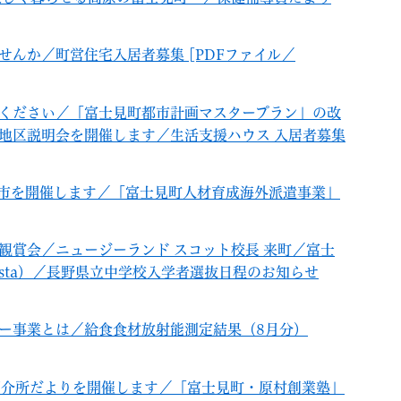
せんか／町営住宅入居者募集 [PDFファイル／
用ください／「富士見町都市計画マスタープラン」の改
地区説明会を開催します／生活支援ハウス 入居者募集
い市を開催します／「富士見町人材育成海外派遣事業」
観賞会／ニュージーランド スコット校長 来町／富士
 Festa）／長野県立中学校入学者選抜日程のお知らせ
ター事業とは／給食食材放射能測定結果（8月分）
業紹介所だよりを開催します／「富士見町・原村創業塾」