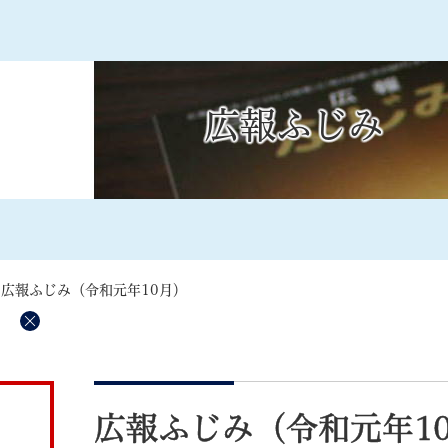
メニューを飛ばして本文へ
広報ふじみ
記事ID検
すべて
ページ
PDF
るさと納税
特別定額給付金
マイナンバー
学習支援
戸籍
請求書
>
広報ふじみ（令和元年10月）
・町づくり
町政情報
こん
削
除
本
文
広報ふじみ（令和元年1