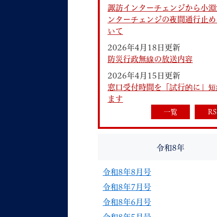
諏訪インターチェンジから小淵
ンターチェンジの夜間通行止め
いて
2026年4月18日更新
防災行政無線の放送内容
2026年4月15日更新
妊娠・出産
子育て
窓口受付時間を「試行的に」短
ます
一覧
RS
背景色
Foreign language
音声読み上げ
令和8年
携帯サイト
令和8年8月号
令和8年7月号
令和8年6月号