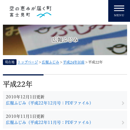
ペ
メニューを飛ばして本文へ
ー
ジ
の
先
頭
広報ふじみ
で
す
。
現在地
トップページ
>
広報ふじみ
>
平成24年以前
>
平成22年
本
文
平成22年
2010年12月1日更新
広報ふじみ（平成22年12月号：PDFファイル）
2010年11月1日更新
広報ふじみ（平成22年11月号：PDFファイル）