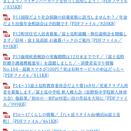
ましょう／マイナンバーカードを作って活用しよう！ [PDFファイル
／835KB]
P11国保だより社会保険の扶養家族に該当しませんか？／年金
だより出張年金相談会は予約制です [PDFファイル／820KB]
P12町営住宅入居者募集／富士見町就職・移住説明会を開催し
ます／信州・富士見高原 お歳暮パックのご案内 [PDFファイル／
893KB]
P13歯周疾患検診の実施期間は12月末までです／「富士見町
医療介護連携推進室」を設置しました／－消費者見守り情報
No.104－最新スマホが100円？実は有料サービスの申込だった～
[PDFファイル／811KB]
P14～15富士見町教育委員会だより第168号／児童クラブ入所
者を募集します／富士見中学校 新人戦大会（長野県中学校新人体育
大会）他結果／初めの一歩Part8思い出の作品を大切に [PDFファイ
ル／999KB]
P16～17くらしの情報／『八ヶ岳スタイルde婚活in富士見
町』 [PDFファイル／861KB]