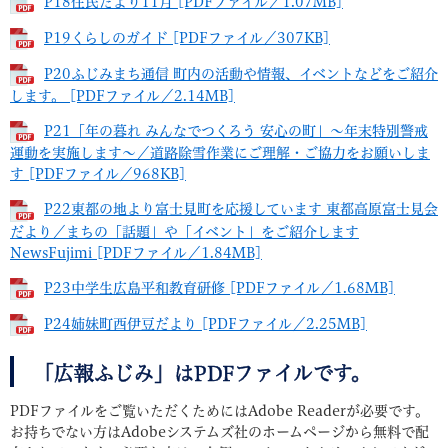
P18住民だより11月 [PDFファイル／1.07MB]
P19くらしのガイド [PDFファイル／307KB]
P20ふじみまち通信 町内の活動や情報、イベントなどをご紹介
します。 [PDFファイル／2.14MB]
P21「年の暮れ みんなでつくろう 安心の町」～年末特別警戒
運動を実施します～／道路除雪作業にご理解・ご協力をお願いしま
す [PDFファイル／968KB]
P22東都の地より富士見町を応援しています 東都高原富士見会
だより／まちの「話題」や「イベント」をご紹介します
NewsFujimi [PDFファイル／1.84MB]
P23中学生広島平和教育研修 [PDFファイル／1.68MB]
P24姉妹町西伊豆だより [PDFファイル／2.25MB]
「広報ふじみ」はPDFファイルです。
PDFファイルをご覧いただくためにはAdobe Readerが必要です。
お持ちでない方はAdobeシステムズ社のホームページから無料で配