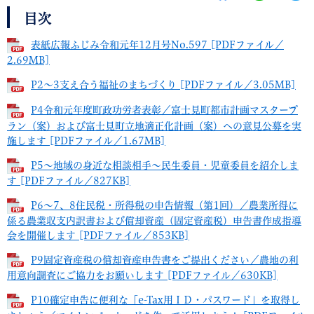
目次
表紙広報ふじみ令和元年12月号No.597 [PDFファイル／
2.69MB]
P2～3支え合う福祉のまちづくり [PDFファイル／3.05MB]
P4令和元年度町政功労者表彰／富士見町都市計画マスタープ
ラン（案）および富士見町立地適正化計画（案）への意見公募を実
施します [PDFファイル／1.67MB]
P5～地域の身近な相談相手～民生委員・児童委員を紹介しま
す [PDFファイル／827KB]
P6～7、8住民税・所得税の申告情報（第1回）／農業所得に
係る農業収支内訳書および償却資産（固定資産税）申告書作成指導
会を開催します [PDFファイル／853KB]
P9固定資産税の償却資産申告書をご提出ください／農地の利
用意向調査にご協力をお願いします [PDFファイル／630KB]
P10確定申告に便利な「e-Tax用ＩＤ・パスワード」を取得し