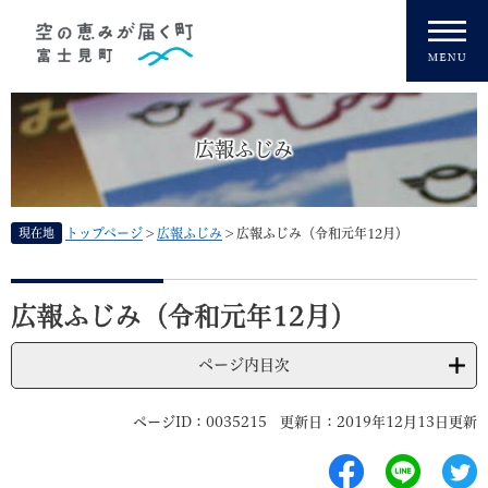
ペ
メニューを飛ばして本文へ
ー
ジ
の
先
頭
広報ふじみ
で
す
。
現在地
トップページ
>
広報ふじみ
>
広報ふじみ（令和元年12月）
本
文
広報ふじみ（令和元年12月）
ページ内目次
ページID：0035215
更新日：2019年12月13日更新