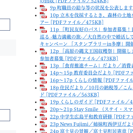
の回収 [PDFファイル／524KB]
9p 町職員の給与等の状況を公表します [
10p 立木を伐採するとき、森林の土
アー [PDFファイル／475KB]
11p 「町民友好のバス」参加者募集
巡る -魅力満載の旅-／大自然の中で婚活し
キャンペーン 「スタンプラリーin多摩」開催中
12p 「高原の縄文王国収穫祭」開催
参加者募集 [PDFファイル／473KB]
13p 「食育推進チーム」だより／消費者見
14p～15p 教育委員会だより [PDFフ
16p～17p くらしの情報 [PDFファイル
18p 住民だより／10月の納税等／
ド [PDFファイル／563KB]
19p くらしのガイド [PDFファイル／4
20p～21p Stay Smile （ステイ・
22p 中学生広島平和教育研修 [PDFファ
23p News Fujimi／姉妹町西伊豆だよ
24p 富士見の景観／富士見町民憲章 [P