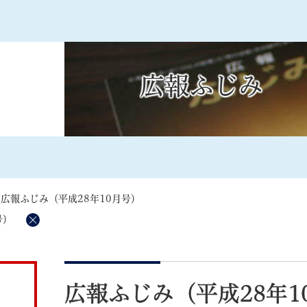
メニューを飛ばして本文へ
広報ふじみ
記事ID検
すべて
ページ
PDF
るさと納税
特別定額給付金
マイナンバー
学習支援
戸籍
請求書
>
広報ふじみ（平成28年10月号）
・町づくり
町政情報
こん
号）
削
除
本
文
広報ふじみ（平成28年1