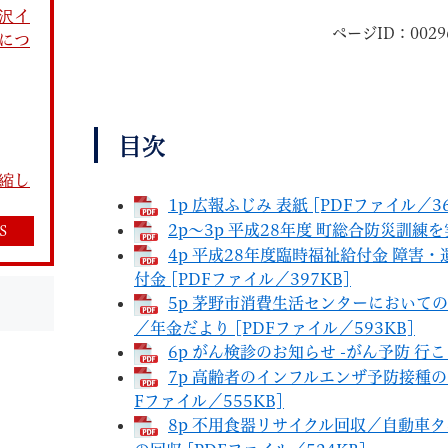
沢イ
ページID：0029
につ
目次
教育
結婚・離婚
引越し・住まい
就職・
縮し
1p 広報ふじみ 表紙 [PDFファイル／36
2p～3p 平成28年度 町総合防災訓練を
S
4p 平成28年度臨時福祉給付金 障
付金 [PDFファイル／397KB]
文字サイズ
標準
拡大
5p 茅野市消費生活センターにおいて
白
黒
青
ページを一時保存す
／年金だより [PDFファイル／593KB]
6p がん検診のお知らせ -がん予防 行こ
7p 高齢者のインフルエンザ予防接種
Fファイル／555KB]
8p 不用食器リサイクル回収／自動車