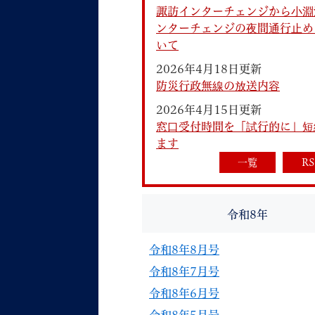
諏訪インターチェンジから小淵
ンターチェンジの夜間通行止め
いて
2026年4月18日更新
防災行政無線の放送内容
2026年4月15日更新
妊娠・出産
子育て
窓口受付時間を「試行的に」短
ます
一覧
RS
背景色
Foreign language
音声読み上げ
令和8年
携帯サイト
令和8年8月号
令和8年7月号
令和8年6月号