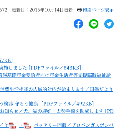
672
更新日：2016年10月14日更新
印刷ページ表示
退職
高齢者・介護
ご不幸
7KB]
実施しました [PDFファイル／843KB]
害・遺族基礎年金受給者向け年金生活者等支援臨時福祉給
の消費生活相談の広域的対応が始まります／国保だより
る
サイトマップ
ご利用ガイド
う検診 守ろう健康- [PDFファイル／492KB]
のお知らせ／犬、猫の避妊・去勢手術を助成します [PD
タイヤ
・
バッテリー回収／プロパンガスボンベ