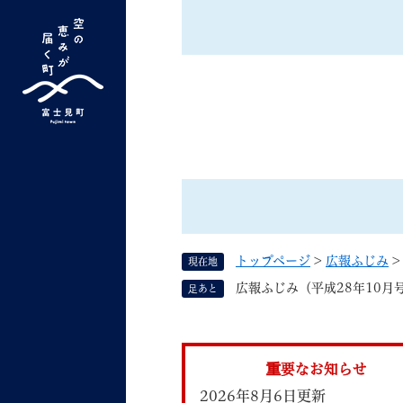
ペ
ー
ジ
の
先
G
キーワード検索
頭
o
で
o
す
よく検索されるキーワード ：
新型コロナ
ふ
g
。
l
e
カ
ス
トップページ
>
広報ふじみ
現在地
タ
くらしの情報
しごと
広報ふじみ（平成28年10月
足あと
ム
検
索
組織で探す
重要なお知らせ
2026年8月6日更新