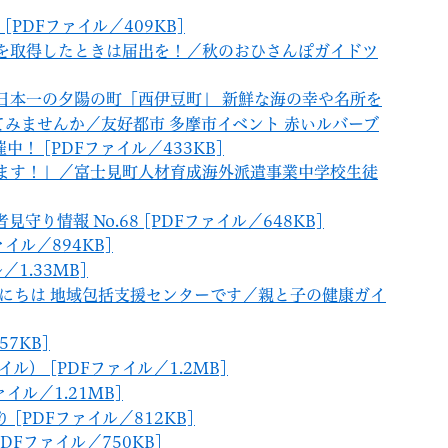
PDFファイル／409KB]
地を取得したときは届出を！／秋のおひさんぽガイドツ
！日本一の夕陽の町「西伊豆町」 新鮮な海の幸や名所を
てみませんか／友好都市 多摩市イベント 赤いルバーブ
！ [PDFファイル／433KB]
します！」／富士見町人材育成海外派遣事業中学校生徒
守り情報 No.68 [PDFファイル／648KB]
ァイル／894KB]
／1.33MB]
こんにちは 地域包括支援センターです／親と子の健康ガイ
57KB]
スマイル） [PDFファイル／1.2MB]
イル／1.21MB]
り [PDFファイル／812KB]
DFファイル／750KB]