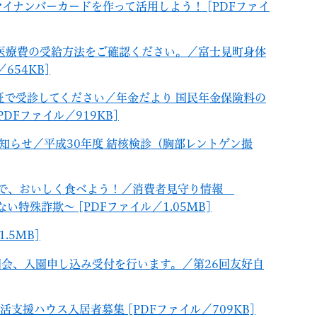
イナンバーカードを作って活用しよう！ [PDFファイ
祉医療費の受給方法をご確認ください。／富士見町身体
654KB]
者証で受診してください／年金だより 国民年金保険料の
DFファイル／919KB]
知らせ／平成30年度 結核検診（胸部レントゲン撮
んで、おいしく食べよう！／消費者見守り情報
特殊詐欺～ [PDFファイル／1.05MB]
.5MB]
明会、入園申し込み受付を行います。／第26回友好自
支援ハウス入居者募集 [PDFファイル／709KB]