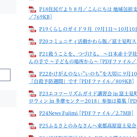
P18住民だより８月／こんにちは 地域包括
／769KB]
P19くらしのガイド９月（9月1日～10月10日
P20コミュニティ活動かわら版／富士見町スポ
P21救うことを、つづける。 ～日本赤十
んの手で ～子どもの場所から～ [PDFファイル／1
P22かけがえのない”いのち”を大切に 9月
「自殺予防週間」です [PDFファイル／809KB]
P23エコツーリズムガイド講習会 in 富士
ロウィン in 多摩センター2018」参加は募集 [PD
P24News Fujimi [PDFファイル／2.7MB]
P25ふるさとのみなさんへ東都高原富士見会だよ