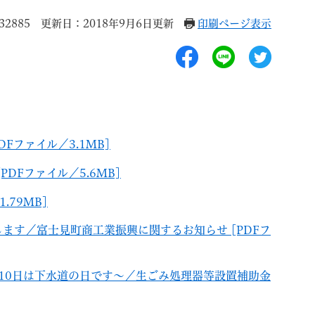
2885
更新日：2018年9月6日更新
印刷ページ表示
退職
高齢者・介護
ご不幸
DFファイル／3.1MB]
PDFファイル／5.6MB]
.79MB]
る
サイトマップ
ご利用ガイド
ます／富士見町商工業振興に関するお知らせ [PDFフ
月10日は下水道の日です～／生ごみ処理器等設置補助金