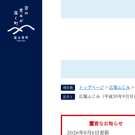
ペ
ー
ジ
の
先
G
キーワード検索
頭
o
で
o
す
よく検索されるキーワード ：
新型コロナ
ふ
g
。
l
e
カ
ス
トップページ
>
広報ふじみ
現在地
タ
くらしの情報
しごと
広報ふじみ（平成30年9月号
足あと
ム
検
索
組織で探す
重要なお知らせ
2026年8月6日更新