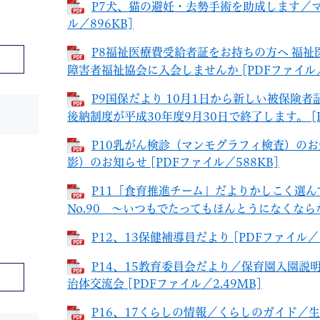
P7犬、猫の避妊・去勢手術を助成します／マ
ル／896KB]
P8福祉医療費受給者証をお持ちの方へ 福
障害者福祉協会に入会しませんか [PDFファイル／
P9国保だより 10月1日から新しい被保険
後納制度が平成30年度9月30日で終了します。 [P
P10乳がん検診（マンモグラフィ検査）のお
影）のお知らせ [PDFファイル／588KB]
P11「食育推進チーム」だよりかしこく選
No.90 ～いつもでたってもほんとうになくならない
P12、13保健補導員だより [PDFファイル／1
P14、15教育委員会だより／保育園入園説
治体交流会 [PDFファイル／2.49MB]
P16、17くらしの情報／くらしのガイド／生活