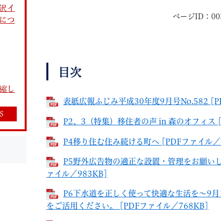
沢イ
ページID：003
につ
目次
教育
結婚・離婚
引越し・住まい
就職・
縮し
表紙広報ふじみ平成30年度9月号No.582 [P
S
P2、3（特集）移住者の声 in 森のオフィス [
P4移り住む住み続ける町へ [PDFファイル／1
文字サイズ
標準
拡大
白
黒
青
ページを一時保存す
P5野外広告物の適正な設置・管理をお願いし
ァイル／983KB]
P6下水道を正しく使って快適な生活を～9
をご活用ください。 [PDFファイル／768KB]