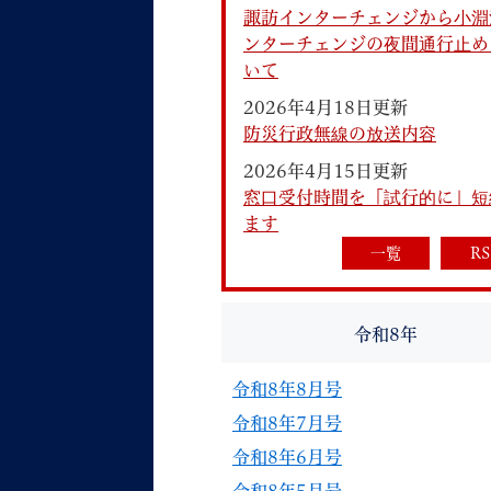
諏訪インターチェンジから小淵
ンターチェンジの夜間通行止め
いて
2026年4月18日更新
防災行政無線の放送内容
2026年4月15日更新
妊娠・出産
子育て
窓口受付時間を「試行的に」短
ます
一覧
RS
背景色
Foreign language
音声読み上げ
令和8年
携帯サイト
令和8年8月号
令和8年7月号
令和8年6月号