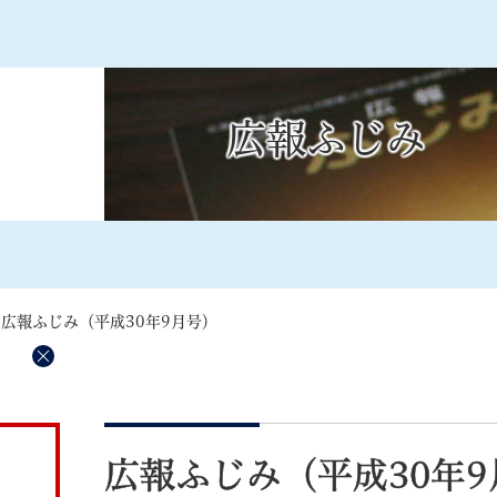
メニューを飛ばして本文へ
広報ふじみ
記事ID検
すべて
ページ
PDF
るさと納税
特別定額給付金
マイナンバー
学習支援
戸籍
請求書
>
広報ふじみ（平成30年9月号）
・町づくり
町政情報
こん
）
削
除
本
文
広報ふじみ（平成30年9