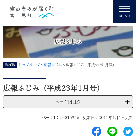
ペ
メニューを飛ばして本文へ
ー
ジ
の
先
頭
広報ふじみ
で
す
。
現在地
トップページ
>
広報ふじみ
>
広報ふじみ（平成23年1月号）
本
文
広報ふじみ（平成23年1月号）
ページ内目次
ページID：0015946
更新日：2011年1月1日更新