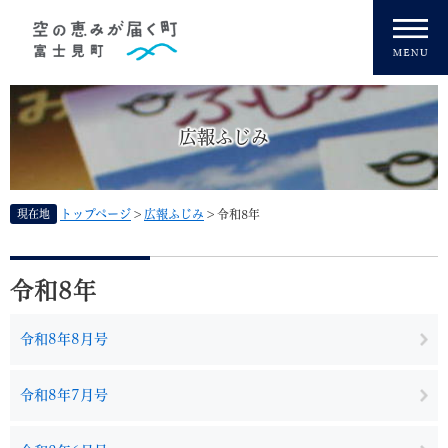
ペ
メニューを飛ばして本文へ
ー
ジ
の
先
頭
広報ふじみ
で
す
。
現在地
トップページ
>
広報ふじみ
>
令和8年
本
文
令和8年
令和8年8月号
令和8年7月号