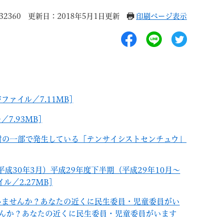
2360
更新日：2018年5月1日更新
印刷ページ表示
退職
高齢者・介護
ご不幸
Fファイル／7.11MB]
7.93MB]
村の一部で発生している「テンサイシストセンチュウ」
る
サイトマップ
ご利用ガイド
平成30年3月）平成29年度下半期（平成29年10月～
ル／2.27MB]
いませんか？あなたの近くに民生委員・児童委員がい
んか？あなたの近くに民生委員・児童委員がいます