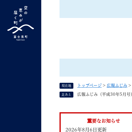
ペ
ー
ジ
の
先
G
キーワード検索
頭
o
で
o
す
よく検索されるキーワード ：
新型コロナ
ふ
g
。
l
e
カ
ス
トップページ
>
広報ふじみ
現在地
タ
くらしの情報
しごと
広報ふじみ（平成30年5月号
足あと
ム
検
索
組織で探す
重要なお知らせ
2026年8月6日更新