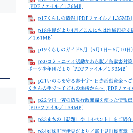
[PDFファイル／1.76MB]
p17くらしの情報 [PDFファイル／1.35MB]
p18住民だより4月／こんにちは地域包括支
／1.61MB]
p19くらしのガイド5月（5月1日～6月10日） 
p20コミュニティ活動かわら版／鳥獣害対
ポーツ少年団だより [PDFファイル／1.93MB]
p21いのちを守る赤十字～日赤活動資金へ
くさんの手で～子どもの場所から～ [PDFファイル／
p22全国一斉の防災行政無線を使った情報
[PDFファイル／1.34MB]
p23まちの「話題」や「イベント」をご紹介しますN
p24姉妹町西伊豆だより／富士見町民憲章 [P