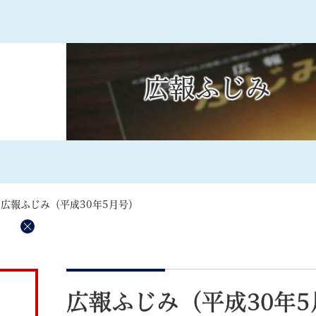
メニューを飛ばして本文へ
広報ふじみ
記事ID検
すべて
ページ
PDF
るさと納税
特別定額給付金
マイナンバー
学習支援
戸籍
請求書
>
広報ふじみ（平成30年5月号）
・町づくり
町政情報
こん
）
削
除
本
文
広報ふじみ（平成30年5