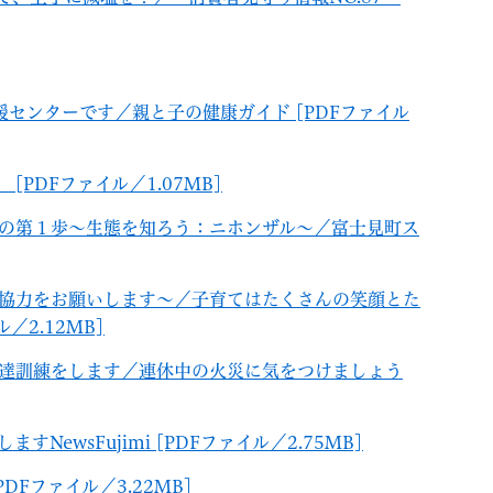
援センターです／親と子の健康ガイド [PDFファイル
[PDFファイル／1.07MB]
策の第１歩～生態を知ろう：ニホンザル～／富士見町ス
ご協力をお願いします～／子育てはたくさんの笑顔とた
2.12MB]
伝達訓練をします／連休中の火災に気をつけましょう
ewsFujimi [PDFファイル／2.75MB]
DFファイル／3.22MB]