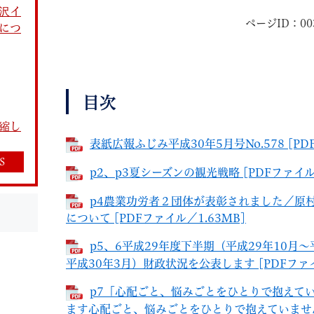
沢イ
ページID：003
につ
目次
教育
結婚・離婚
引越し・住まい
就職・
縮し
表紙広報ふじみ平成30年5月号No.578 [PD
S
p2、p3夏シーズンの観光戦略 [PDFファイル／
p4農業功労者２団体が表彰されました／原
文字サイズ
標準
拡大
白
黒
青
ページを一時保存す
について [PDFファイル／1.63MB]
p5、6平成29年度下半期（平成29年10月～
平成30年3月）財政状況を公表します [PDFファイ
p7「心配ごと、悩みごとをひとりで抱えて
ます心配ごと、悩みごとをひとりで抱えていませ