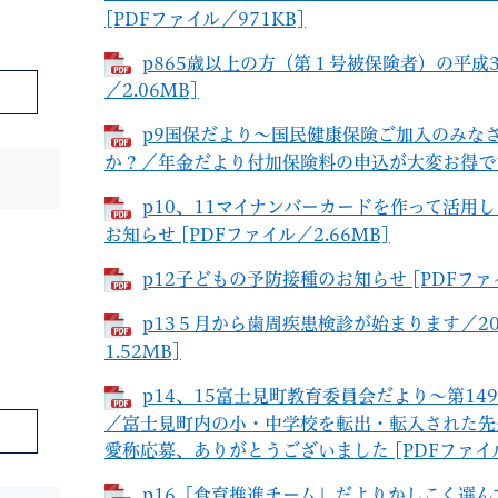
[PDFファイル／971KB]
p865歳以上の方（第１号被保険者）の平成3
／2.06MB]
p9国保だより～国民健康保険ご加入のみな
か？／年金だより付加保険料の申込が大変お得です [
p10、11マイナンバーカードを作って活用
お知らせ [PDFファイル／2.66MB]
p12子どもの予防接種のお知らせ [PDFファイ
p13５月から歯周疾患検診が始まります／20
1.52MB]
p14、15富士見町教育委員会だより～第1
／富士見町内の小・中学校を転出・転入された先
愛称応募、ありがとうございました [PDFファイル
p16「食育推進チーム」だよりかしこく選ん