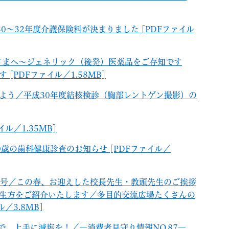
0～32年度介護保険料が決まりました [PDFファイル
さまへ～ジェネリック（後発）医薬品をご存知です
PDFファイル／1.58MB]
しよう／平成30年度結核検診（胸部レントゲン撮影）の
ル／1.35MB]
歳の歯科健康診査のお知らせ [PDFファイル／
49号／この春、お迎えした校長先生・教頭先生のご挨拶
生方をご紹介いたします／多目的交流広場たくさんの
／3.8MB]
で、上手に減塩を！／―消費者見守り情報NO.87―