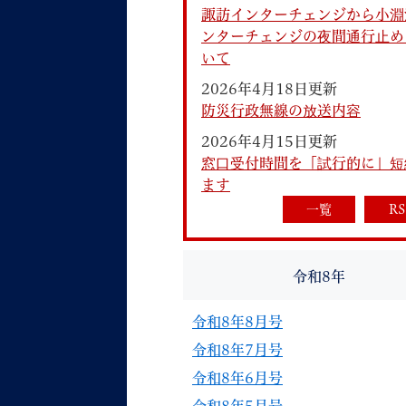
諏訪インターチェンジから小淵
ンターチェンジの夜間通行止め
いて
2026年4月18日更新
防災行政無線の放送内容
2026年4月15日更新
妊娠・出産
子育て
窓口受付時間を「試行的に」短
ます
一覧
RS
背景色
Foreign language
音声読み上げ
令和8年
携帯サイト
令和8年8月号
令和8年7月号
令和8年6月号