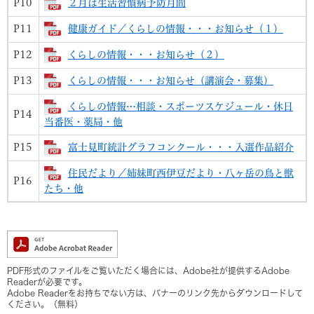
P10
２月は生活習慣病予防月間
P11
健康ガイド／くらしの情報・・・お知らせ（１）
P12
くらしの情報・・・お知らせ（２）
P13
くらしの情報・・・お知らせ（講演会・募集）
くらしの情報…相談・スポーツスケジュール・休日
P14
当番医・薬局・他
P15
富士見町統計グラフコンクール・・・入選作品紹介
住民だより／姉妹町西伊豆だより・八ヶ岳の鳥と獣
P16
たち・他
PDF形式のファイルをご覧いただく場合には、Adobe社が提供するAdobe
Readerが必要です。
Adobe Readerをお持ちでない方は、バナーのリンク先からダウンロードして
ください。（無料）