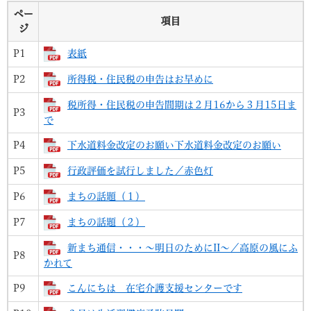
ペー
項目
ジ
P1
表紙
P2
所得税・住民税の申告はお早めに
税所得・住民税の申告間期は２月16から３月15日ま
P3
で
P4
下水道料金改定のお願い下水道料金改定のお願い
P5
行政評価を試行しました／赤色灯
P6
まちの話題（１）
P7
まちの話題（２）
新まち通信・・・～明日のためにII～／高原の風にふ
P8
かれて
P9
こんにちは 在宅介護支援センターです