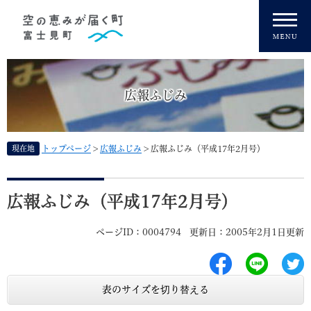
ペ
メニューを飛ばして本文へ
ー
ジ
の
先
頭
広報ふじみ
で
す
。
現在地
トップページ
>
広報ふじみ
>
広報ふじみ（平成17年2月号）
本
文
広報ふじみ（平成17年2月号）
ページID：0004794
更新日：2005年2月1日更新
表のサイズを切り替える