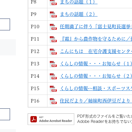
P8
まちの話題（１）
P9
まちの話題（２）
P10
任期満了に伴う「富士見町長選挙
P11
『霜』から農作物を守るために／
P12
こんにちは 在宅介護支援センタ
P13
くらしの情報・・・お知らせ（１
P14
くらしの情報・・・お知らせ（２
P15
くらしの情報…相談・スポーツス
P16
住民だより／姉妹町西伊豆だより
PDF形式のファイルをご覧いただ
Adobe Readerをお持