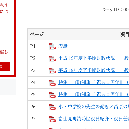
沢イ
ページID：000
につ
ページ
項
P1
表紙
教育
結婚・離婚
引越し・住まい
就職・
縮し
P2
平成16年度下半期財政状況 一
S
P3
平成16年度下半期財政状況 一
P4
特集 『町制施工 祝５０周年』
文字サイズ
標準
拡大
白
黒
青
ページを一時保存す
P5
特集 『町制施工 祝５０周年』
P6
小・中学校の先生の動き／高原の
P7
富士見町消防団役員紹介・役員任