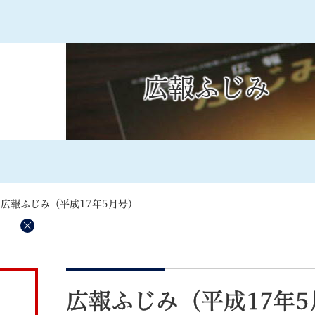
メニューを飛ばして本文へ
広報ふじみ
記事ID検
すべて
ページ
PDF
るさと納税
特別定額給付金
マイナンバー
学習支援
戸籍
請求書
>
広報ふじみ（平成17年5月号）
・町づくり
町政情報
こん
）
削
除
本
文
広報ふじみ（平成17年5