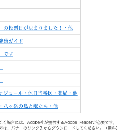
」の投票日が決まりました！・他
健康ガイド
ーです
）
）
ケジュール・休日当番医・薬局・他
・八ヶ岳の鳥と獣たち・他
く場合には、Adobe社が提供するAdobe Readerが必要です。
ちでない方は、バナーのリンク先からダウンロードしてください。（無料）