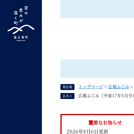
ペ
ー
ジ
の
先
G
キーワード検索
頭
o
で
o
す
よく検索されるキーワード ：
新型コロナ
ふ
g
。
l
e
カ
ス
トップページ
>
広報ふじみ
現在地
タ
くらしの情報
しごと
広報ふじみ（平成17年5月号
足あと
ム
検
索
組織で探す
重要なお知らせ
2026年8月6日更新