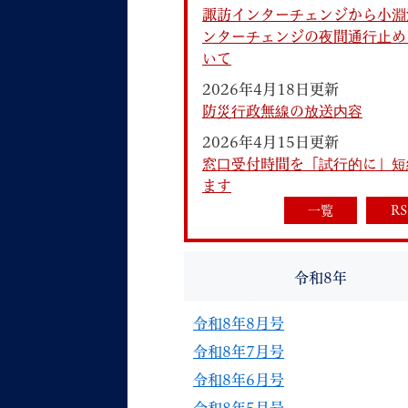
諏訪インターチェンジから小淵
ンターチェンジの夜間通行止め
いて
2026年4月18日更新
防災行政無線の放送内容
2026年4月15日更新
妊娠・出産
子育て
窓口受付時間を「試行的に」短
ます
一覧
RS
背景色
Foreign language
音声読み上げ
令和8年
携帯サイト
令和8年8月号
令和8年7月号
令和8年6月号