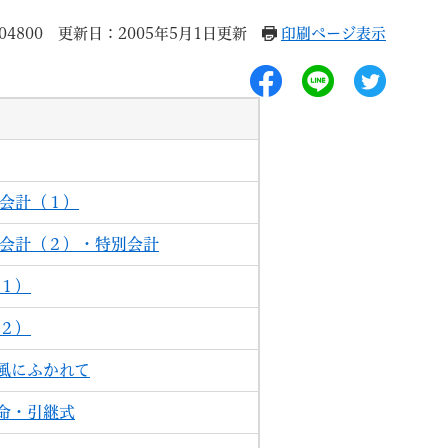
4800
更新日：2005年5月1日更新
印刷ページ表示
目
退職
高齢者・介護
ご不幸
般会計（１）
般会計（２）・特別会計
（１）
る
サイトマップ
ご利用ガイド
（２）
風にふかれて
命・引継式