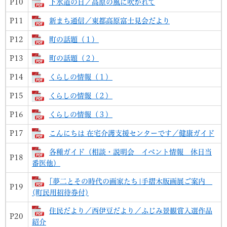
P10
下水道の日／高原の風に吹かれて
P11
新まち通信／東都高原富士見会だより
P12
町の話題（１）
P13
町の話題（２）
P14
くらしの情報（１）
P15
くらしの情報（２）
P16
くらしの情報（３）
P17
こんにちは 在宅介護支援センターです／健康ガイド
各種ガイド（相談・説明会 イベント情報 休日当
P18
番医他）
｢夢二とその時代の画家たち｣手摺木版画展ご案内
P19
(町民用招待券付)
住民だより／西伊豆だより／ふじみ景観賞入選作品
P20
紹介