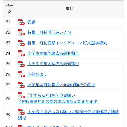
ペー
項目
ジ
P1
表紙
P2
特集 町長再任あいさつ
P3
特集 町長直撃インタビュー／町長選挙結果
P4
中学生平和体験広島研修報告
P5
中学生平和体験広島研修報告
P6
国保だより
P7
国民年金前納制度／介護保険法の改正
｢すずらん号｣からのお願い
P8
／住民異動届出の際の本人確認が始まります
山菜取りの方へのお願い／転作田の現地確認／国勢
P9
調査