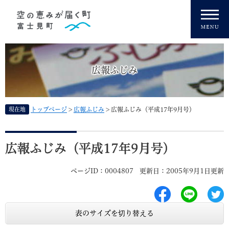
ペ
メニューを飛ばして本文へ
ー
ジ
の
先
頭
広報ふじみ
で
す
。
現在地
トップページ
>
広報ふじみ
>
広報ふじみ（平成17年9月号）
本
文
広報ふじみ（平成17年9月号）
ページID：0004807
更新日：2005年9月1日更新
表のサイズを切り替える