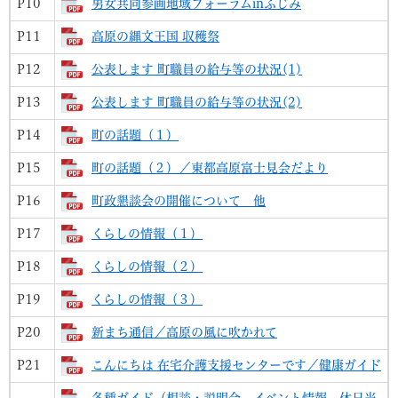
P10
男女共同参画地域フォーラムinふじみ
P11
高原の縄文王国 収穫祭
P12
公表します 町職員の給与等の状況(1)
P13
公表します 町職員の給与等の状況(2)
P14
町の話題（１）
P15
町の話題（２）／東都高原富士見会だより
P16
町政懇談会の開催について 他
P17
くらしの情報（１）
P18
くらしの情報（２）
P19
くらしの情報（３）
P20
新まち通信／高原の風に吹かれて
P21
こんにちは 在宅介護支援センターです／健康ガイド
各種ガイド（相談・説明会 イベント情報 休日当