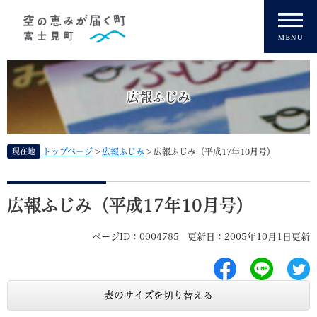
ペ
メニューを飛ばして本文へ
ー
ジ
の
先
頭
広報ふじみ
で
す
。
現在地
トップページ
>
広報ふじみ
>
広報ふじみ（平成17年10月号）
本
文
広報ふじみ（平成17年10月号）
ページID：0004785
更新日：2005年10月1日更新
表のサイズを切り替える