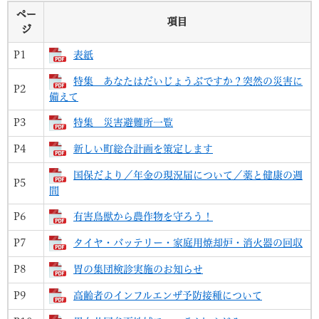
ペー
項目
ジ
P1
表紙
特集 あなたはだいじょうぶですか？突然の災害に
P2
備えて
P3
特集 災害避難所一覧
P4
新しい町総合計画を策定します
国保だより／年金の現況届について／薬と健康の週
P5
間
P6
有害鳥獣から農作物を守ろう！
P7
タイヤ・バッテリー・家庭用焼却炉・消火器の回収
P8
胃の集団検診実施のお知らせ
P9
高齢者のインフルエンザ予防接種について