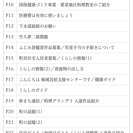
P10
国保健康づくり事業 愛菜地区料理教室のご紹介
P11
医療費は有効に使いましょう
P12
下水道接続のお願い
P13
竹久夢二展開催
P14
ふじみ景観賞作品募集／児童手当の手続きについて
P15
町営住宅入居者募集／くらしの情報(1)
P16
くらしの情報(2)／資源物の出し方
P17
こんにちは 地域包括支援センターです／健康ガイド
P18
くらしのガイド
P19
新まち通信／料理グランプリ 入選作品紹介
P20
町の話題(1)
P21
町の話題(2)
P22
住民だより／西伊豆だより／ふじみ景観賞 入選作品紹介