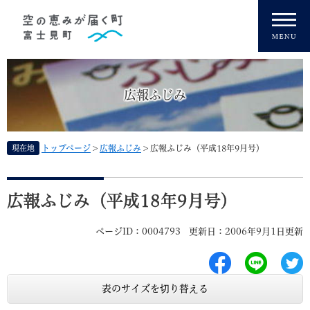
ペ
メニューを飛ばして本文へ
ー
ジ
の
先
頭
広報ふじみ
で
す
。
現在地
トップページ
>
広報ふじみ
>
広報ふじみ（平成18年9月号）
本
文
広報ふじみ（平成18年9月号）
ページID：0004793
更新日：2006年9月1日更新
表のサイズを切り替える