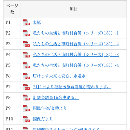
ページ
項目
数
P1
表紙
P2
私たちの生活と市町村合併（シリーズ(18)）-1
P3
私たちの生活と市町村合併（シリーズ(18)）-2
P4
私たちの生活と市町村合併（シリーズ(18)）-3
P5
私たちの生活と市町村合併（シリーズ(18)）-4
P6
届けます未来に安心、水道水
P7
7月1日より福祉医療費制度が変わります。
P8
町議会議員16名決まる。
P9
国民年金/交番より
P10
国保だより
P11
集団健康スクリーニング/健康ガイド