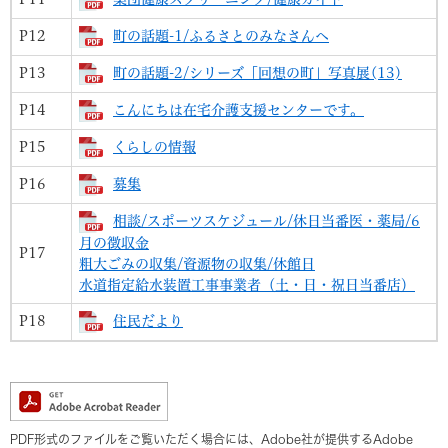
P12
町の話題-1/ふるさとのみなさんへ
P13
町の話題-2/シリーズ「回想の町」写真展(13)
P14
こんにちは在宅介護支援センターです。
P15
くらしの情報
P16
募集
相談/スポーツスケジュール/休日当番医・薬局/6
月の徴収金
P17
粗大ごみの収集/資源物の収集/休館日
水道指定給水装置工事事業者（土・日・祝日当番店）
P18
住民だより
PDF形式のファイルをご覧いただく場合には、Adobe社が提供するAdobe