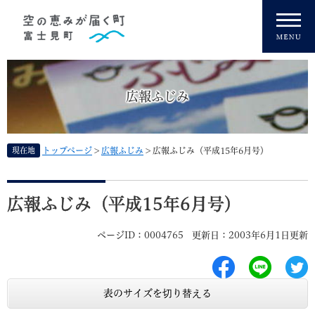
ペ
メニューを飛ばして本文へ
ー
ジ
の
先
頭
広報ふじみ
で
す
。
現在地
トップページ
>
広報ふじみ
>
広報ふじみ（平成15年6月号）
本
文
広報ふじみ（平成15年6月号）
ページID：0004765
更新日：2003年6月1日更新
表のサイズを切り替える